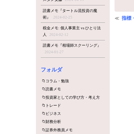
読書メモ『タートル流投資の魔
術』
2024-02-25
指標
税金メモ: 個人事業主 vs ひとり法
人
2024-02-12
読書メモ『相場師スクーリング』
2024-01-27
フォルダ
コラム・勉強
読書メモ
投資家としての学び方・考え方
トレード
ビジネス
財務分析
証券外務員メモ