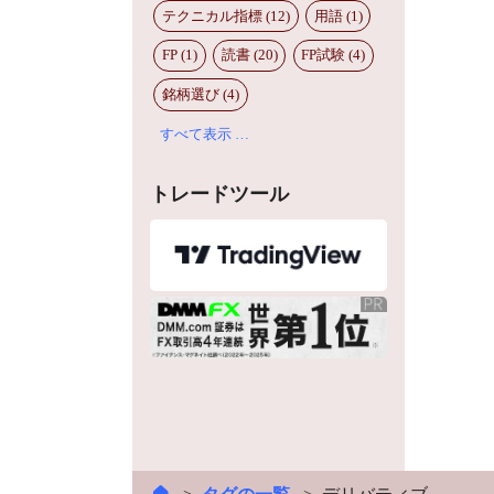
テクニカル指標 (12)
用語 (1)
FP (1)
読書 (20)
FP試験 (4)
銘柄選び (4)
すべて表示 …
トレードツール