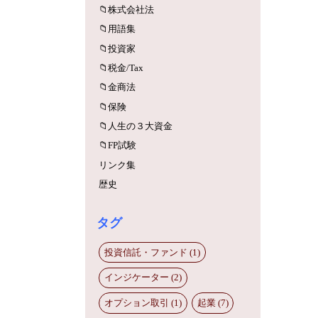
株式会社法
用語集
投資家
税金/Tax
金商法
保険
人生の３大資金
FP試験
リンク集
歴史
タグ
投資信託・ファンド (1)
インジケーター (2)
オプション取引 (1)
起業 (7)