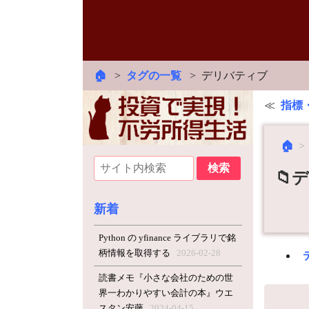
🏠
タグの一覧
デリバティブ
指標
🏠
📁
新着
Python の yfinance ライブラリで銘
柄情報を取得する
2026-02-28
読書メモ『小さな会社のための世
界一わかりやすい会計の本』ウエ
スタン安藤
2024-04-15